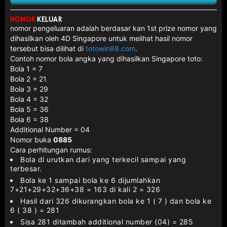
NOMOR
KELUAR
nomor pengeluaran adalah berdasar kan 1st prize nomor yang
dihasilkan oleh 4D Singapore untuk melihat hasil nomor
tersebut bisa dilihat di
totowin88.com
.
Contoh nomor bola angka yang dihasilkan Singapore toto:
Bola 1 = 7
Bola 2 = 21
Bola 3 = 29
Bola 4 = 32
Bola 5 = 36
Bola 6 = 38
Additional Number = 04
Nomor buka
0885
Cara perhitungan rumus:
Bola di urutkan dari yang terkecil sampai yang
terbesar.
Bola ke 1 sampai bola ke 6 dijumlahkan
7+21+29+32+36+38 = 163 di kali 2 = 326
Hasil dari 326 dikurangkan bola ke 1 ( 7 ) dan bola ke
6 ( 38 ) = 281
Sisa 281 ditambah additional number (04) = 285