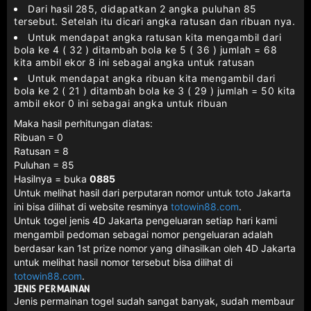
Dari hasil 285, didapatkan 2 angka puluhan 85
tersebut. Setelah itu dicari angka ratusan dan ribuan nya.
Untuk mendapat angka ratusan kita mengambil dari
bola ke 4 ( 32 ) ditambah bola ke 5 ( 36 ) jumlah = 68
kita ambil ekor 8 ini sebagai angka untuk ratusan
Untuk mendapat angka ribuan kita mengambil dari
bola ke 2 ( 21 ) ditambah bola ke 3 ( 29 ) jumlah = 50 kita
ambil ekor 0 ini sebagai angka untuk ribuan
Maka hasil perhitungan diatas:
Ribuan = 0
Ratusan = 8
Puluhan = 85
Hasilnya = buka
0885
Untuk melihat hasil dari perputaran nomor untuk toto Jakarta
ini bisa dilihat di website resminya
totowin88.com
.
Untuk togel jenis 4D Jakarta pengeluaran setiap hari kami
mengambil pedoman sebagai nomor pengeluaran adalah
berdasar kan 1st prize nomor yang dihasilkan oleh 4D Jakarta
untuk melihat hasil nomor tersebut bisa dilihat di
totowin88.com
.
JENIS
PERMAINAN
Jenis permainan togel sudah sangat banyak, sudah membaur